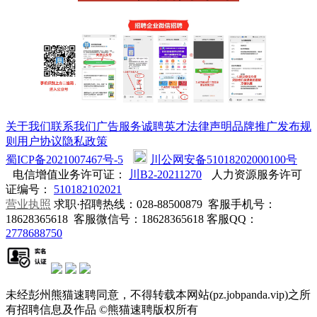
关于我们
联系我们
广告服务
诚聘英才
法律声明
品牌推广
发布规
则
用户协议
隐私政策
蜀ICP备2021007467号-5
川公网安备51018202000100号
电信增值业务许可证：
川B2-20211270
人力资源服务许可
证编号：
510182102021
营业执照
求职·招聘热线：
028-88500879
客服手机号：
18628365618
客服微信号：
18628365618
客服QQ：
2778688750
未经彭州熊猫速聘同意，不得转载本网站(pz.jobpanda.vip)之所
有招聘信息及作品 ©熊猫速聘版权所有