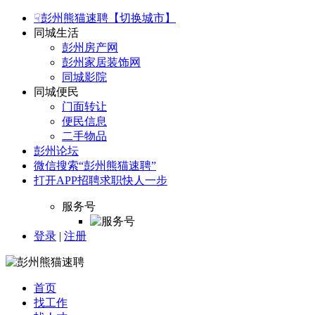
☟彭州熊猫速聘【切换城市】
同城生活
彭州房产网
彭州家居装饰网
同城影院
同城便民
门面转让
便民信息
二手物品
彭州论坛
微信搜索“彭州熊猫速聘”
打开APP招聘求职快人一步
服务号
登录
|
注册
首页
找工作