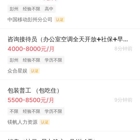
彭州
经验不限
高中
中国移动彭州分公司
认证
咨询接待员（办公室空调全天开放➕社保➕早九晚五➕包吃住➕奖金➕周六周末休/法定节假日）
4000-8000元/月
8分钟前
彭州
经验不限
学历不限
众合星娱
认证
包装普工 （包吃住）
5500-8500元/月
9分钟前
不限
经验不限
学历不限
镁帆人力资源
认证